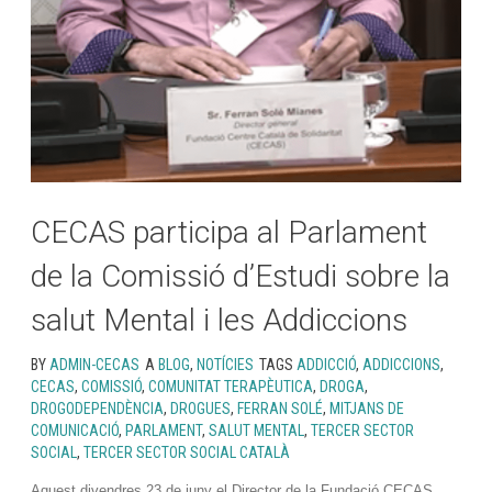
CECAS participa al Parlament
de la Comissió d’Estudi sobre la
salut Mental i les Addiccions
BY
ADMIN-CECAS
A
BLOG
,
NOTÍCIES
TAGS
ADDICCIÓ
,
ADDICCIONS
,
CECAS
,
COMISSIÓ
,
COMUNITAT TERAPÈUTICA
,
DROGA
,
DROGODEPENDÈNCIA
,
DROGUES
,
FERRAN SOLÉ
,
MITJANS DE
COMUNICACIÓ
,
PARLAMENT
,
SALUT MENTAL
,
TERCER SECTOR
SOCIAL
,
TERCER SECTOR SOCIAL CATALÀ
Aquest divendres 23 de juny el Director de la Fundació CECAS,