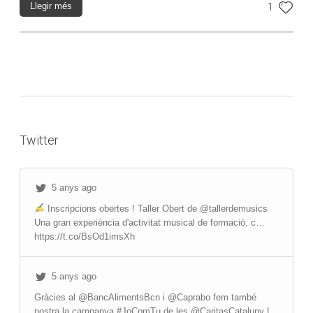
Llegir més
1
Twitter
5 anys ago
Inscripcions obertes ! Taller Obert de @tallerdemusics
Una gran experiència d'activitat musical de formació, c…
https://t.co/BsOd1imsXh
5 anys ago
Gràcies al @BancAlimentsBcn i @Caprabo fem també
nostra la campanya #JoComTu de les @CaritasCataluny !…