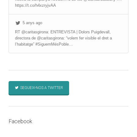
https://t.co/h4xzryjvAA
5 anys ago
RT @caritasgirona: ENTREVISTA | Dolors Puigdevall,
directora de @caritasgirona: “volem fer visible el dret a
l’habitatge” #SiguemMésPoble…
SEGUEIX-NOS A TWITTER
Facebook