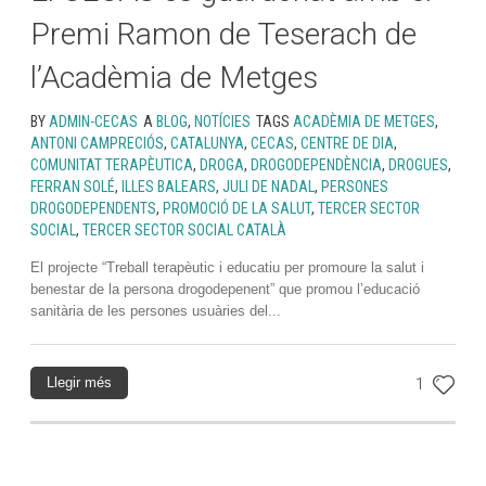
Premi Ramon de Teserach de
l’Acadèmia de Metges
BY
ADMIN-CECAS
A
BLOG
,
NOTÍCIES
TAGS
ACADÈMIA DE METGES
,
ANTONI CAMPRECIÓS
,
CATALUNYA
,
CECAS
,
CENTRE DE DIA
,
COMUNITAT TERAPÈUTICA
,
DROGA
,
DROGODEPENDÈNCIA
,
DROGUES
,
FERRAN SOLÉ
,
ILLES BALEARS
,
JULI DE NADAL
,
PERSONES
DROGODEPENDENTS
,
PROMOCIÓ DE LA SALUT
,
TERCER SECTOR
SOCIAL
,
TERCER SECTOR SOCIAL CATALÀ
El projecte “Treball terapèutic i educatiu per promoure la salut i
benestar de la persona drogodepenent” que promou l’educació
sanitària de les persones usuàries del...
Llegir més
1