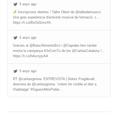
5 anys ago
Inscripcions obertes ! Taller Obert de @tallerdemusics
Una gran experiència d'activitat musical de formació, c…
https://t.co/BsOd1imsXh
5 anys ago
Gràcies al @BancAlimentsBcn i @Caprabo fem també
nostra la campanya #JoComTu de les @CaritasCataluny !…
https://t.co/h4xzryjvAA
5 anys ago
RT @caritasgirona: ENTREVISTA | Dolors Puigdevall,
directora de @caritasgirona: “volem fer visible el dret a
l’habitatge” #SiguemMésPoble…