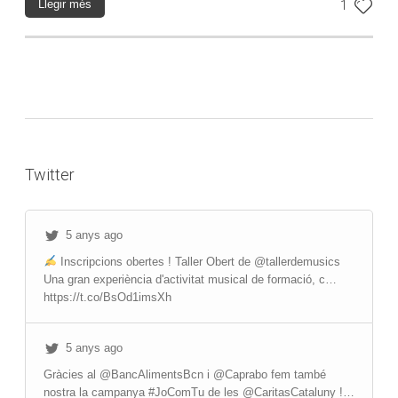
Llegir més
1
Twitter
5 anys ago
Inscripcions obertes ! Taller Obert de @tallerdemusics
Una gran experiència d'activitat musical de formació, c…
https://t.co/BsOd1imsXh
5 anys ago
Gràcies al @BancAlimentsBcn i @Caprabo fem també
nostra la campanya #JoComTu de les @CaritasCataluny !…