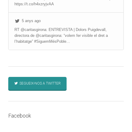
https://t.co/h4xzryjvAA
5 anys ago
RT @caritasgirona: ENTREVISTA | Dolors Puigdevall,
directora de @caritasgirona: “volem fer visible el dret a
l’habitatge” #SiguemMésPoble…
SEGUEIX-NOS A TWITTER
Facebook