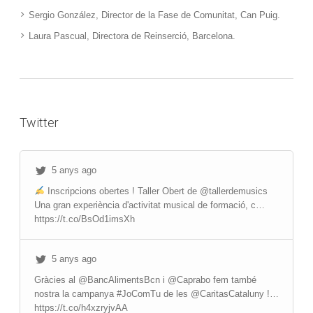
Sergio González, Director de la Fase de Comunitat, Can Puig.
Laura Pascual, Directora de Reinserció, Barcelona.
Twitter
5 anys ago
Inscripcions obertes ! Taller Obert de @tallerdemusics
Una gran experiència d'activitat musical de formació, c…
https://t.co/BsOd1imsXh
5 anys ago
Gràcies al @BancAlimentsBcn i @Caprabo fem també
nostra la campanya #JoComTu de les @CaritasCataluny !…
https://t.co/h4xzryjvAA