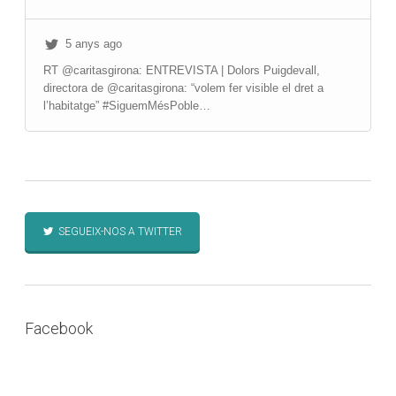
5 anys ago
RT @caritasgirona: ENTREVISTA | Dolors Puigdevall,
directora de @caritasgirona: “volem fer visible el dret a
l’habitatge” #SiguemMésPoble…
SEGUEIX-NOS A TWITTER
Facebook