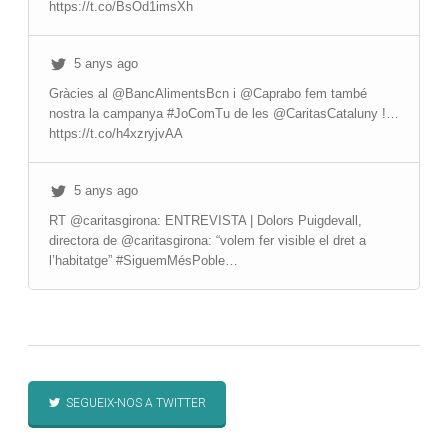
https://t.co/BsOd1imsXh
5 anys ago
Gràcies al @BancAlimentsBcn i @Caprabo fem també
nostra la campanya #JoComTu de les @CaritasCataluny !…
https://t.co/h4xzryjvAA
5 anys ago
RT @caritasgirona: ENTREVISTA | Dolors Puigdevall,
directora de @caritasgirona: “volem fer visible el dret a
l’habitatge” #SiguemMésPoble…
SEGUEIX-NOS A TWITTER