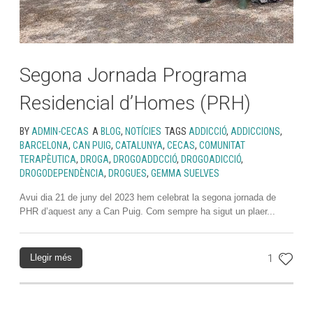
Segona Jornada Programa
Residencial d’Homes (PRH)
BY
ADMIN-CECAS
A
BLOG
,
NOTÍCIES
TAGS
ADDICCIÓ
,
ADDICCIONS
,
BARCELONA
,
CAN PUIG
,
CATALUNYA
,
CECAS
,
COMUNITAT
TERAPÈUTICA
,
DROGA
,
DROGOADDCCIÓ
,
DROGOADICCIÓ
,
DROGODEPENDÈNCIA
,
DROGUES
,
GEMMA SUELVES
Avui dia 21 de juny del 2023 hem celebrat la segona jornada de
PHR d’aquest any a Can Puig. Com sempre ha sigut un plaer...
Llegir més
1