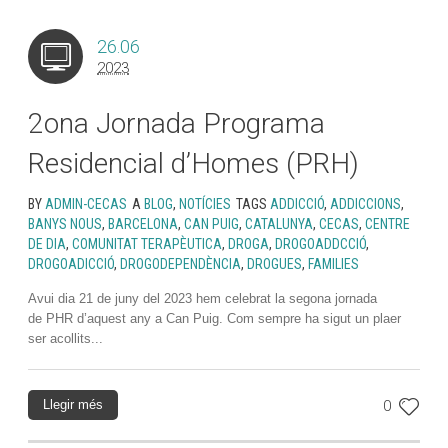
26.06
2023
2ona Jornada Programa
Residencial d’Homes (PRH)
BY
ADMIN-CECAS
A
BLOG
,
NOTÍCIES
TAGS
ADDICCIÓ
,
ADDICCIONS
,
BANYS NOUS
,
BARCELONA
,
CAN PUIG
,
CATALUNYA
,
CECAS
,
CENTRE
DE DIA
,
COMUNITAT TERAPÈUTICA
,
DROGA
,
DROGOADDCCIÓ
,
DROGOADICCIÓ
,
DROGODEPENDÈNCIA
,
DROGUES
,
FAMILIES
Avui dia 21 de juny del 2023 hem celebrat la segona jornada
de PHR d’aquest any a Can Puig. Com sempre ha sigut un plaer
ser acollits...
Llegir més
0