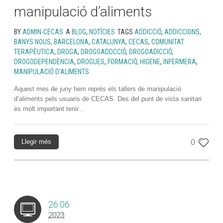
manipulació d’aliments
BY
ADMIN-CECAS
A
BLOG
,
NOTÍCIES
TAGS
ADDICCIÓ
,
ADDICCIONS
,
BANYS NOUS
,
BARCELONA
,
CATALUNYA
,
CECAS
,
COMUNITAT
TERAPÈUTICA
,
DROGA
,
DROGOADDCCIÓ
,
DROGOADICCIÓ
,
DROGODEPENDÈNCIA
,
DROGUES
,
FORMACIÓ
,
HIGENE
,
INFERMERA
,
MANIPULACIÓ D'ALIMENTS
Aquest mes de juny hem reprès els tallers de manipulació
d’aliments pels usuaris de CECAS. Des del punt de vista sanitari
és molt important tenir...
Llegir més
0
26.06
2023