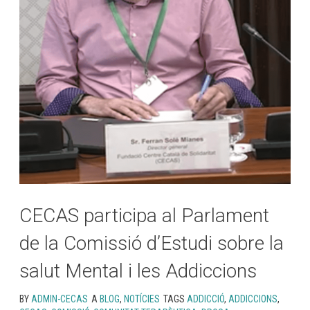
CECAS participa al Parlament
de la Comissió d’Estudi sobre la
salut Mental i les Addiccions
BY
ADMIN-CECAS
A
BLOG
,
NOTÍCIES
TAGS
ADDICCIÓ
,
ADDICCIONS
,