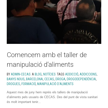
Comencem amb el taller de
manipulació d’aliments
BY
ADMIN-CECAS
A
BLOG
,
NOTÍCIES
TAGS
ADDICCIÓ
,
ADDICCIONS
,
BANYS NOUS
,
BARCELONA
,
CECAS
,
DROGA
,
DROGODEPENDÈNCIA
,
DROGUES
,
FORMACIÓ
,
MANIPULACIÓ D'ALIMENTS
Aquest mes de juny hem reprès els tallers de manipulació
d’aliments pels usuaris de CECAS. Des del punt de vista sanitari
és molt important tenir...