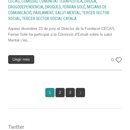
CECAS
,
COMISSIÓ
,
COMUNITAT TERAPÈUTICA
,
DROGA
,
DROGODEPENDÈNCIA
,
DROGUES
,
FERRAN SOLÉ
,
MITJANS DE
COMUNICACIÓ
,
PARLAMENT
,
SALUT MENTAL
,
TERCER SECTOR
SOCIAL
,
TERCER SECTOR SOCIAL CATALÀ
Aquest divendres 23 de juny el Director de la Fundació CECAS,
Ferran Solé ha participat a la Comissió d’Estudi sobre la salut
Mental i les...
Llegir més
0
1
2
3
Twitter