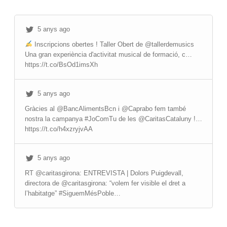
5 anys ago
Inscripcions obertes ! Taller Obert de @tallerdemusics
Una gran experiència d'activitat musical de formació, c…
https://t.co/BsOd1imsXh
5 anys ago
Gràcies al @BancAlimentsBcn i @Caprabo fem també
nostra la campanya #JoComTu de les @CaritasCataluny !…
https://t.co/h4xzryjvAA
5 anys ago
RT @caritasgirona: ENTREVISTA | Dolors Puigdevall,
directora de @caritasgirona: “volem fer visible el dret a
l’habitatge” #SiguemMésPoble…