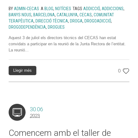
BY
ADMIN-CECAS
A
BLOG
,
NOTÍCIES
TAGS
ADDICCIÓ
,
ADDICCIONS
,
BANYS NOUS
,
BARCELONA
,
CATALUNYA
,
CECAS
,
COMUNITAT
TERAPÈUTICA
,
DIRECCIÓ TÈCNICA
,
DROGA
,
DROGOADICCIÓ
,
DROGODEPENDÈNCIA
,
DROGUES
Aquest 3 de juliol els directors tècnics del CECAS han estat
convidats a participar en la reunió de la Junta Rectora de l’entitat.
La reunió...
Llegir més
0
30.06
2023
Comencem amb el taller de