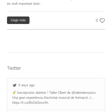
és molt important tenir...
Llegir més
0
Twitter
5 anys ago
Inscripcions obertes ! Taller Obert de @tallerdemusics
Una gran experiència d'activitat musical de formació, c…
https://t.co/BsOd1imsXh