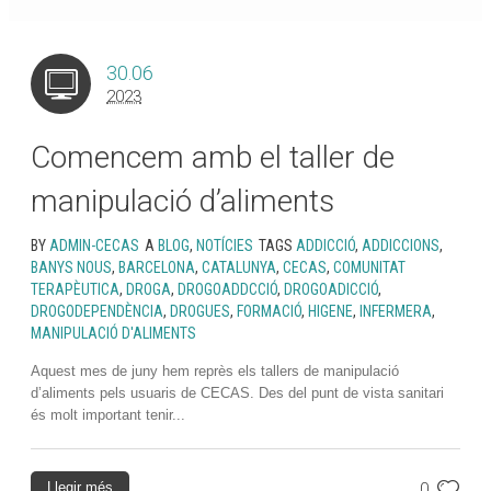
30.06
2023
Comencem amb el taller de
manipulació d’aliments
BY
ADMIN-CECAS
A
BLOG
,
NOTÍCIES
TAGS
ADDICCIÓ
,
ADDICCIONS
,
BANYS NOUS
,
BARCELONA
,
CATALUNYA
,
CECAS
,
COMUNITAT
TERAPÈUTICA
,
DROGA
,
DROGOADDCCIÓ
,
DROGOADICCIÓ
,
DROGODEPENDÈNCIA
,
DROGUES
,
FORMACIÓ
,
HIGENE
,
INFERMERA
,
MANIPULACIÓ D'ALIMENTS
Aquest mes de juny hem reprès els tallers de manipulació
d’aliments pels usuaris de CECAS. Des del punt de vista sanitari
és molt important tenir...
Llegir més
0