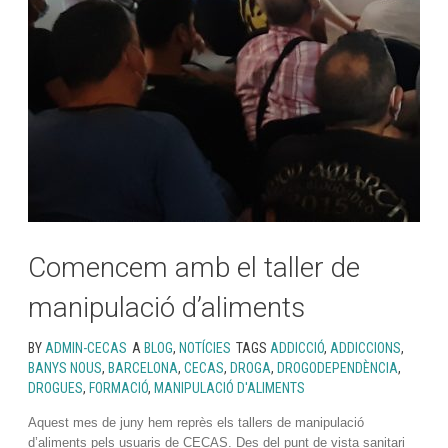
Comencem amb el taller de
manipulació d’aliments
BY
ADMIN-CECAS
A
BLOG
,
NOTÍCIES
TAGS
ADDICCIÓ
,
ADDICCIONS
,
BANYS NOUS
,
BARCELONA
,
CECAS
,
DROGA
,
DROGODEPENDÈNCIA
,
DROGUES
,
FORMACIÓ
,
MANIPULACIÓ D'ALIMENTS
Aquest mes de juny hem reprès els tallers de manipulació
d’aliments pels usuaris de CECAS. Des del punt de vista sanitari