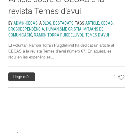
revista Temes d’avui
BY
ADMIN-CECAS
A
BLOG
,
DESTACATS
TAGS
ARTICLE
,
CECAS
,
DROGODEPENDÈNCIA
,
HUMANISME CRISTIÀ
,
MITJANS DE
COMUNICACIÓ
,
RAMON TORRA PUIGDELLÍVOL
,
TEMES D'AVUI
El voluntari Ramon Torra i Puigdellívol ha dedicat un article al
CECAS a la revista Temes d’avui número 67. En aquest, es
recullen les experiències...
Llegir més
1