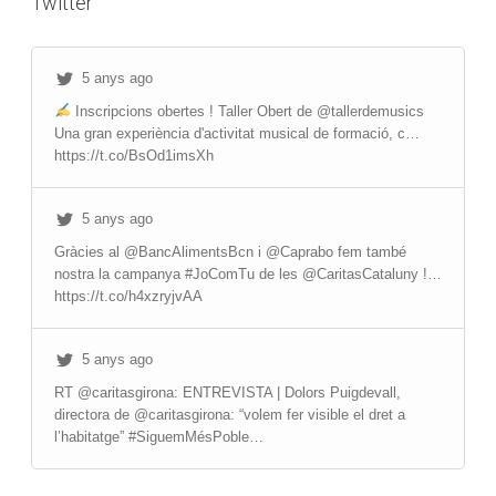
Twitter
5 anys ago
Inscripcions obertes ! Taller Obert de @tallerdemusics
Una gran experiència d'activitat musical de formació, c…
https://t.co/BsOd1imsXh
5 anys ago
Gràcies al @BancAlimentsBcn i @Caprabo fem també
nostra la campanya #JoComTu de les @CaritasCataluny !…
https://t.co/h4xzryjvAA
5 anys ago
RT @caritasgirona: ENTREVISTA | Dolors Puigdevall,
directora de @caritasgirona: “volem fer visible el dret a
l’habitatge” #SiguemMésPoble…