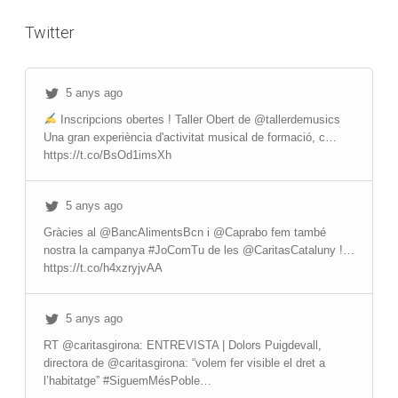
Twitter
5 anys ago
Inscripcions obertes ! Taller Obert de @tallerdemusics
Una gran experiència d'activitat musical de formació, c…
https://t.co/BsOd1imsXh
5 anys ago
Gràcies al @BancAlimentsBcn i @Caprabo fem també
nostra la campanya #JoComTu de les @CaritasCataluny !…
https://t.co/h4xzryjvAA
5 anys ago
RT @caritasgirona: ENTREVISTA | Dolors Puigdevall,
directora de @caritasgirona: “volem fer visible el dret a
l’habitatge” #SiguemMésPoble…