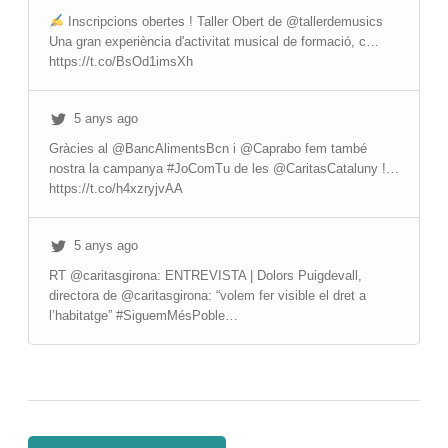
Inscripcions obertes ! Taller Obert de @tallerdemusics
Una gran experiència d'activitat musical de formació, c…
https://t.co/BsOd1imsXh
5 anys ago
Gràcies al @BancAlimentsBcn i @Caprabo fem també
nostra la campanya #JoComTu de les @CaritasCataluny !…
https://t.co/h4xzryjvAA
5 anys ago
RT @caritasgirona: ENTREVISTA | Dolors Puigdevall,
directora de @caritasgirona: “volem fer visible el dret a
l’habitatge” #SiguemMésPoble…